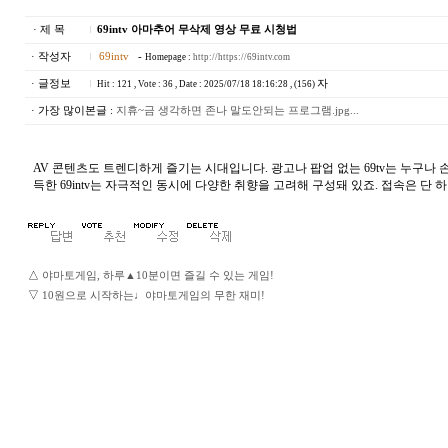
· 제 목
69intv 아마추어 무삭제 영상 무료 시청법
· 작성자
69intv
-
Homepage :
http://https://69intv.com
· 글정보
자
Hit : 121 , Vote : 36 , Date : 2025/07/18 18:16:28 , (156)
· 가장 많이본글 :
지휴~금 생각하면 존나 말도안되는 프로그램.jpg...
AV 콘텐츠도 트렌디하게 즐기는 시대입니다. 광고나 팝업 없는 69tv는 누구나
득한 69intv는 자극적인 동시에 다양한 취향을 고려해 구성돼 있죠. 접속은 단 하나,
△
야마토게임, 하루▲10분이면 즐길 수 있는 게임!
▽
10원으로 시작하는♩야마토게임의 무한 재미!