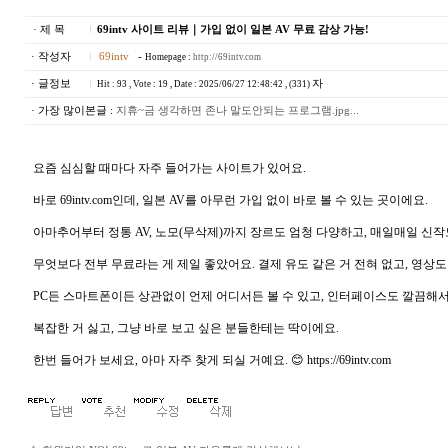
· 제 목
69intv 사이트 리뷰｜가입 없이 일본 AV 무료 감상 가능!
· 작성자
69intv
-
Homepage :
http://69intv.com
· 글정보
자
Hit : 93 , Vote : 19 , Date : 2025/06/27 12:48:42 , (331)
· 가장 많이본글 :
지휴~금 생각하면 존나 말도안되는 프로그램.jpg...
요즘 심심할 때마다 자주 들어가는 사이트가 있어요.
바로 69intv.com인데, 일본 AV를 아무런 가입 없이 바로 볼 수 있는 곳이에요.
아마추어부터 정통 AV, 노모(무삭제)까지 장르도 엄청 다양하고, 매일매일 신
무엇보다 전부 무료라는 게 제일 좋았어요. 결제 유도 같은 거 전혀 없고, 영상도
PC든 스마트폰이든 상관없이 언제 어디서든 볼 수 있고, 인터페이스도 깔끔해서
복잡한 거 싫고, 그냥 바로 보고 싶은 분들한테는 딱이에요.
한번 들어가 보세요, 아마 자주 찾게 되실 거예요. 😊 https://69intv.com