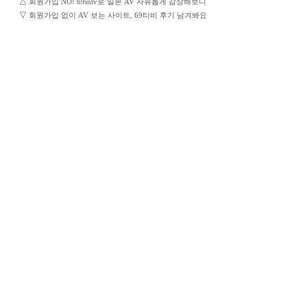
△
회원가입 NO! 69intv로 일본 AV 자유롭게 감상해보니
▽
회원가입 없이 AV 보는 사이트, 69티비 후기 남겨봐요